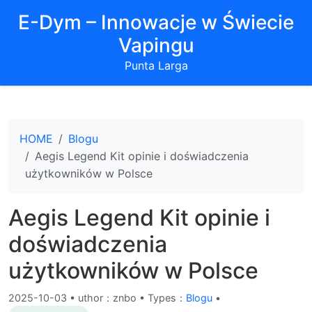
E-Dym – Innowacje w Świecie
Vapingu
Punta Larga
HOME
Blogu
Aegis Legend Kit opinie i doświadczenia
użytkowników w Polsce
Aegis Legend Kit opinie i
doświadczenia
użytkowników w Polsce
2025-10-03
•
uthor：znbo • Types：
Blogu
•