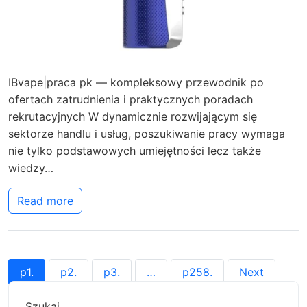
IBvape|praca pk — kompleksowy przewodnik po
ofertach zatrudnienia i praktycznych poradach
rekrutacyjnych W dynamicznie rozwijającym się
sektorze handlu i usług, poszukiwanie pracy wymaga
nie tylko podstawowych umiejętności lecz także
wiedzy…
Read more
p
1
.
p
2
.
p
3
.
…
p
258
.
Next
Szukaj