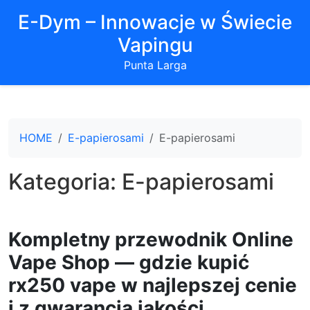
E-Dym – Innowacje w Świecie
Vapingu
Punta Larga
HOME
E-papierosami
E-papierosami
Kategoria:
E-papierosami
Kompletny przewodnik Online
Vape Shop — gdzie kupić
rx250 vape w najlepszej cenie
i z gwarancją jakości