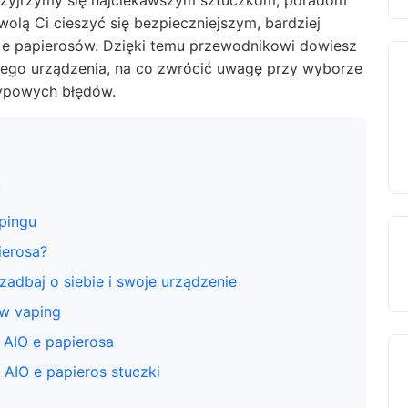
rzyjrzymy się najciekawszym sztuczkom, poradom
ą Ci cieszyć się bezpieczniejszym, bardziej
e papierosów. Dzięki temu przewodnikowi dowiesz
ojego urządzenia, na co zwrócić uwagę przy wyborze
typowych błędów.
w
apingu
ierosa?
adbaj o siebie i swoje urządzenie
w vaping
 AIO e papierosa
 AIO e papieros stuczki