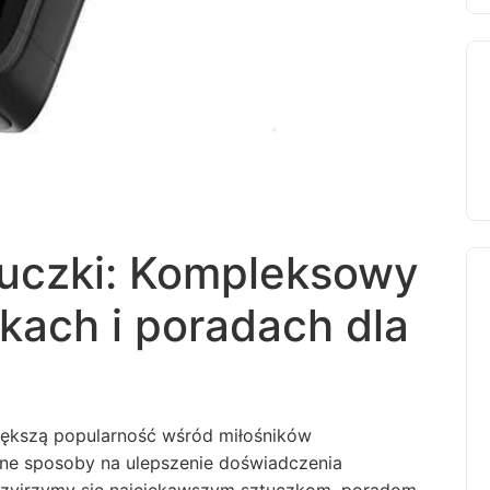
tuczki: Kompleksowy
ikach i poradach dla
ększą popularność wśród miłośników
alne sposoby na ulepszenie doświadczenia