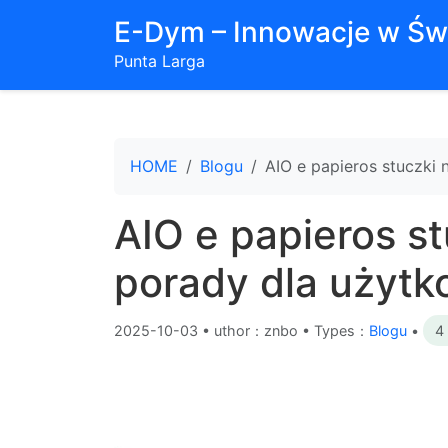
E-Dym – Innowacje w Św
Punta Larga
HOME
Blogu
AIO e papieros stuczki 
AIO e papieros stu
porady dla użyt
2025-10-03
•
uthor：znbo • Types：
Blogu
•
4