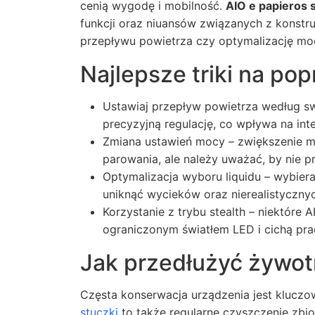
cenią wygodę i mobilność.
AIO e papieros 
funkcji oraz niuansów związanych z konstru
przepływu powietrza czy optymalizację moc
Najlepsze triki na po
Ustawiaj przepływ powietrza według swo
precyzyjną regulację, co wpływa na int
Zmiana ustawień mocy – zwiększenie 
parowania, ale należy uważać, by nie pr
Optymalizacja wyboru liquidu – wybieraj
uniknąć wycieków oraz nierealistyczn
Korzystanie z trybu stealth – niektóre 
ograniczonym światłem LED i cichą pra
Jak przedłużyć żywot
Częsta konserwacja urządzenia jest kluczo
stuczki
to także regularne czyszczenie zbior