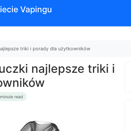
iecie Vapingu
najlepsze triki i porady dla użytkowników
czki najlepsze triki i
kowników
 minute read