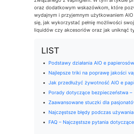
związanego z vapingiem. W tym artykule p
oraz dodatkowym wskazówkom, które pozwol
wydajnym i przyjemnym użytkowaniem AIO 
się, jak wykorzystać pełnię możliwości sw
liquidów czy akcesoriów oraz jak uniknąć 
LIST
Podstawy działania AIO e papierosó
Najlepsze triki na poprawę jakości v
Jak przedłużyć żywotność AIO e pap
Porady dotyczące bezpieczeństwa – z
Zaawansowane stuczki dla pasjonató
Najczęstsze błędy podczas używania
FAQ – Najczęstsze pytania dotyczące