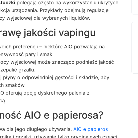
stuczki
polegają często na wykorzystaniu ukrytych
kcją urządzenia. Przykłady obejmują regulację
y wyjściowej dla wybranych liquidów.
prawę jakości vapingu
ich preferencji – niektóre AIO pozwalają na
ensywność pary i smak.
mocy wyjściowej może znacząco podnieść jakość
zepalić grzałki.
 płyny o odpowiedniej gęstości i składzie, aby
ych smaków.
AIO oferują opcję dyskretnego palenia z
cą.
ność AIO e papierosa?
wa dla jego długiego używania.
AIO e papieros
nika i grzałki, używanie tylko oryginalnych części