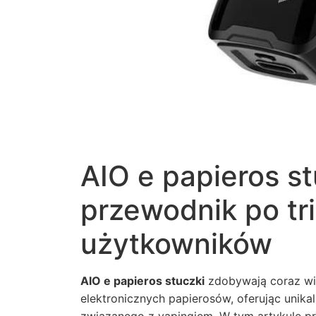
AIO e papieros s
przewodnik po tr
użytkowników
AIO e papieros stuczki
zdobywają coraz wi
elektronicznych papierosów, oferując unik