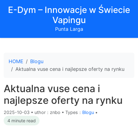
E-Dym – Innowacje w Świecie
Vapingu
Punta Larga
HOME
Blogu
Aktualna vuse cena i najlepsze oferty na rynku
Aktualna vuse cena i
najlepsze oferty na rynku
2025-10-03
•
uthor：znbo • Types：
Blogu
•
4 minute read