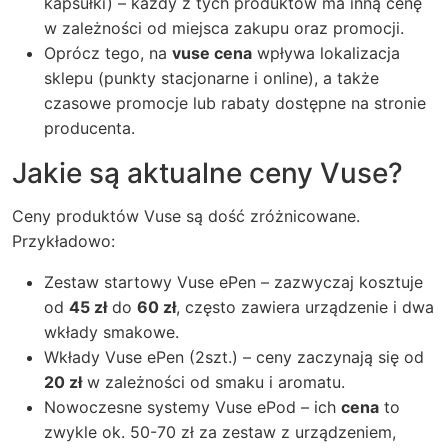
kapsułki) – każdy z tych produktów ma inną cenę
w zależności od miejsca zakupu oraz promocji.
Oprócz tego, na
vuse cena
wpływa lokalizacja
sklepu (punkty stacjonarne i online), a także
czasowe promocje lub rabaty dostępne na stronie
producenta.
Jakie są aktualne ceny Vuse?
Ceny produktów Vuse są dość zróżnicowane.
Przykładowo:
Zestaw startowy Vuse ePen – zazwyczaj kosztuje
od
45 zł
do
60 zł
, często zawiera urządzenie i dwa
wkłady smakowe.
Wkłady Vuse ePen (2szt.) – ceny zaczynają się od
20 zł
w zależności od smaku i aromatu.
Nowoczesne systemy Vuse ePod – ich
cena
to
zwykle ok. 50-70 zł za zestaw z urządzeniem,