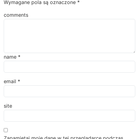
Wymagane pola są oznaczone
*
comments
name
*
email
*
site
Zapamiętaj moje dane w tej przeglądarce podczas