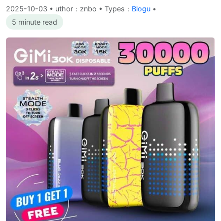
2025-10-03
•
uthor：znbo • Types：
Blogu
•
5 minute read