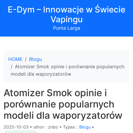
E-Dym – Innowacje w Świecie
Vapingu
Punta Larga
HOME
Blogu
Atomizer Smok opinie i porównanie popularnych
modeli dla waporyzatorów
Atomizer Smok opinie i
porównanie popularnych
modeli dla waporyzatorów
2025-10-03
•
uthor：znbo • Types：
Blogu
•