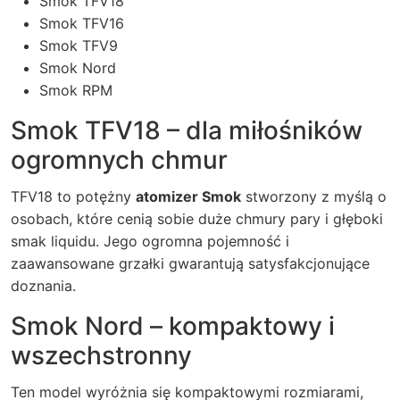
Smok TFV18
Smok TFV16
Smok TFV9
Smok Nord
Smok RPM
Smok TFV18 – dla miłośników
ogromnych chmur
TFV18 to potężny
atomizer Smok
stworzony z myślą o
osobach, które cenią sobie duże chmury pary i głęboki
smak liquidu. Jego ogromna pojemność i
zaawansowane grzałki gwarantują satysfakcjonujące
doznania.
Smok Nord – kompaktowy i
wszechstronny
Ten model wyróżnia się kompaktowymi rozmiarami,