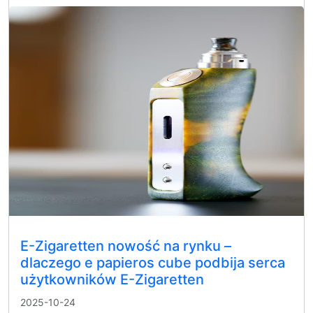
E-Zigaretten nowość na rynku –
dlaczego e papieros cube podbija serca
użytkowników E-Zigaretten
2025-10-24