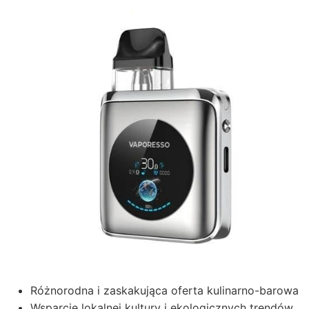
Różnorodna i zaskakująca oferta kulinarno-barowa
Wsparcie lokalnej kultury i ekologicznych trendów