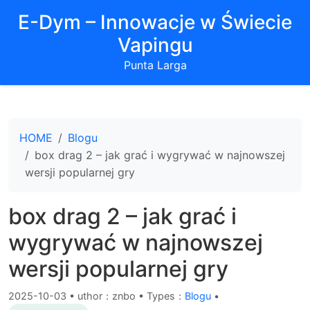
E-Dym – Innowacje w Świecie
Vapingu
Punta Larga
HOME
Blogu
box drag 2 – jak grać i wygrywać w najnowszej
wersji popularnej gry
box drag 2 – jak grać i
wygrywać w najnowszej
wersji popularnej gry
2025-10-03
•
uthor：znbo • Types：
Blogu
•