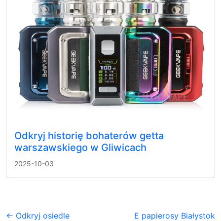
Odkryj historię bohaterów getta
warszawskiego w Gliwicach
2025-10-03
← Odkryj osiedle
E papierosy Białystok