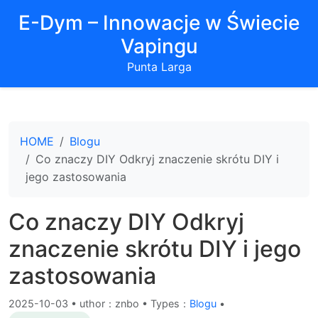
E-Dym – Innowacje w Świecie
Vapingu
Punta Larga
HOME
Blogu
Co znaczy DIY Odkryj znaczenie skrótu DIY i
jego zastosowania
Co znaczy DIY Odkryj
znaczenie skrótu DIY i jego
zastosowania
2025-10-03
•
uthor：znbo • Types：
Blogu
•