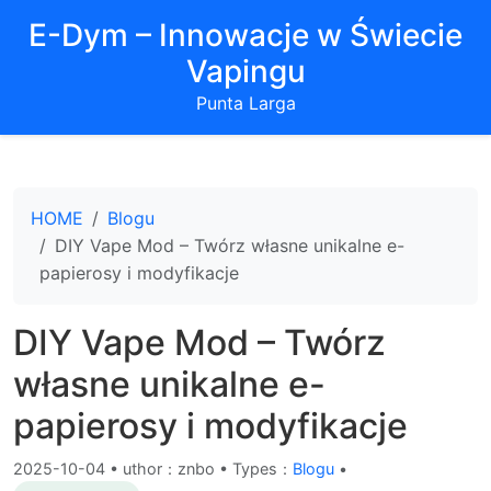
E-Dym – Innowacje w Świecie
Vapingu
Punta Larga
HOME
Blogu
DIY Vape Mod – Twórz własne unikalne e-
papierosy i modyfikacje
DIY Vape Mod – Twórz
własne unikalne e-
papierosy i modyfikacje
2025-10-04
•
uthor：znbo • Types：
Blogu
•