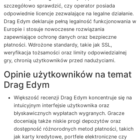
szczegółowo sprawdzić, czy operator posiada
odpowiednie licencje zezwalające na legalne działanie.
Drag Edym deklaruje pełną legalność funkcjonowania w
Europie i stosuje nowoczesne rozwiązania
zapewniające ochronę danych oraz bezpieczne
płatności. Wdrożone standardy, takie jak SSL,
weryfikacja tożsamości oraz limity odpowiedzialnej
gry, chronią użytkowników przed nadużyciami.
Opinie użytkowników na temat
Drag Edym
Większość recenzji Drag Edym koncentruje się na
intuicyjnym interfejsie użytkownika oraz
błyskawicznych wypłatach wygranych. Gracze
doceniają także niskie progi depozytów oraz
dostępność różnorodnych metod płatności, takich
jak karty kredytowe, portfele elektroniczne czy