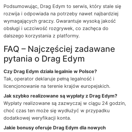
Podsumowując, Drag Edym to serwis, który stale się
rozwija i odpowiada na potrzeby nawet najbardziej
wymagających graczy. Gwarantuje wysoką jakość
obsługi i uczciwość rozgrywek, co zachęca do
dalszego korzystania z platformy.
FAQ – Najczęściej zadawane
pytania o Drag Edym
Czy Drag Edym działa legalnie w Polsce?
Tak, operator deklaruje pełną legalność i
licencjonowanie na terenie krajów europejskich.
Jak szybko realizowane są wypłaty z Drag Edym?
Wypłaty realizowane są zazwyczaj w ciągu 24 godzin,
choć czas ten może się wydłużyć w przypadku
dodatkowej weryfikacji konta.
Jakie bonusy oferuje Drag Edym dla nowych