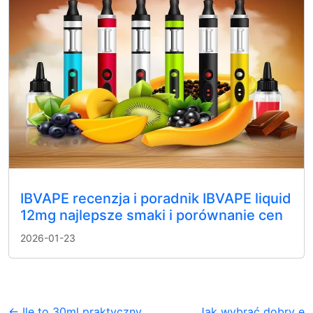
IBVAPE recenzja i poradnik IBVAPE liquid
12mg najlepsze smaki i porównanie cen
2026-01-23
← Ile to 30ml praktyczny
Jak wybrać dobry e