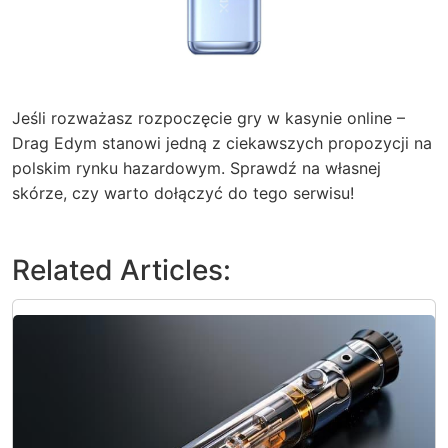
Jeśli rozważasz rozpoczęcie gry w kasynie online –
Drag Edym stanowi jedną z ciekawszych propozycji na
polskim rynku hazardowym. Sprawdź na własnej
skórze, czy warto dołączyć do tego serwisu!
Related Articles: