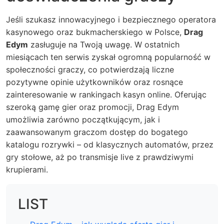
Jeśli szukasz innowacyjnego i bezpiecznego operatora
kasynowego oraz bukmacherskiego w Polsce,
Drag
Edym
zasługuje na Twoją uwagę. W ostatnich
miesiącach ten serwis zyskał ogromną popularność w
społeczności graczy, co potwierdzają liczne
pozytywne opinie użytkowników oraz rosnące
zainteresowanie w rankingach kasyn online.
Oferując
szeroką gamę gier oraz promocji, Drag Edym
umożliwia zarówno początkującym, jak i
zaawansowanym graczom dostęp do bogatego
katalogu rozrywki – od klasycznych automatów, przez
gry stołowe, aż po transmisje live z prawdziwymi
krupierami
.
LIST