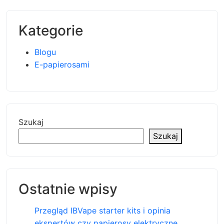
Kategorie
Blogu
E-papierosami
Szukaj
Szukaj
Ostatnie wpisy
Przegląd IBVape starter kits i opinia
ekspertów czy papierosy elektryczne