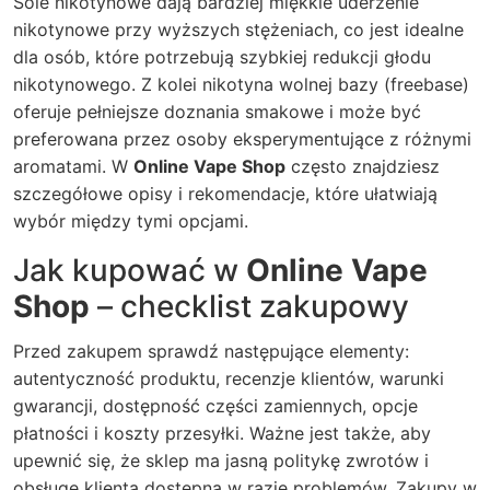
Sole nikotynowe dają bardziej miękkie uderzenie
nikotynowe przy wyższych stężeniach, co jest idealne
dla osób, które potrzebują szybkiej redukcji głodu
nikotynowego. Z kolei nikotyna wolnej bazy (freebase)
oferuje pełniejsze doznania smakowe i może być
preferowana przez osoby eksperymentujące z różnymi
aromatami. W
Online Vape Shop
często znajdziesz
szczegółowe opisy i rekomendacje, które ułatwiają
wybór między tymi opcjami.
Jak kupować w
Online Vape
Shop
– checklist zakupowy
Przed zakupem sprawdź następujące elementy:
autentyczność produktu, recenzje klientów, warunki
gwarancji, dostępność części zamiennych, opcje
płatności i koszty przesyłki. Ważne jest także, aby
upewnić się, że sklep ma jasną politykę zwrotów i
obsługę klienta dostępną w razie problemów. Zakupy w