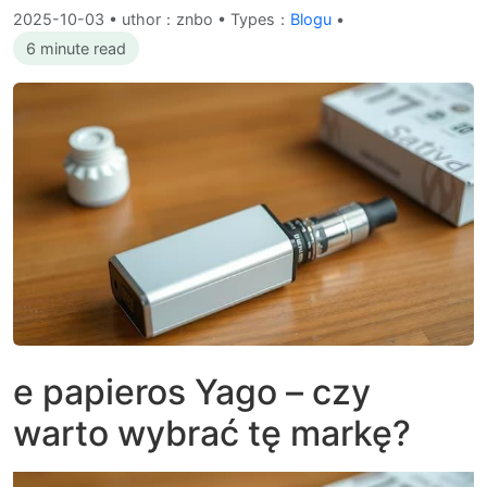
2025-10-03
•
uthor：znbo • Types：
Blogu
•
6 minute read
e papieros Yago – czy
warto wybrać tę markę?