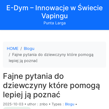
E-Dym – Innowacje w Świecie
Vapingu
Punta Larga
HOME
Blogu
Fajne pytania do dziewczyny które pomogą
lepiej ją poznać
Fajne pytania do
dziewczyny które pomogą
lepiej ją poznać
2025-10-03
•
uthor：znbo • Types：
Blogu
•