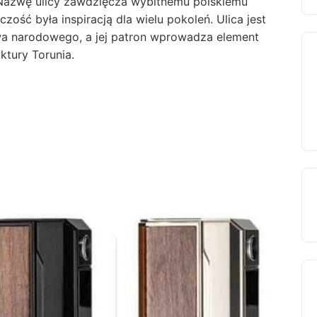
 Nazwę ulicy zawdzięcza wybitnemu polskiemu
zość była inspiracją dla wielu pokoleń. Ulica jest
wa narodowego, a jej patron wprowadza element
ktury Torunia.