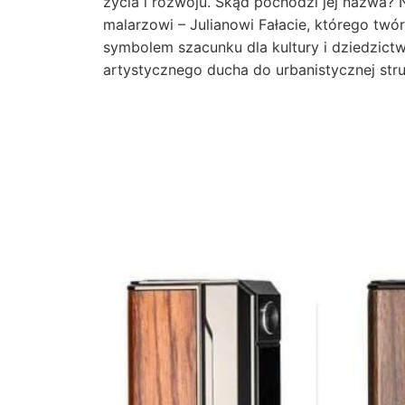
życia i rozwoju. Skąd pochodzi jej nazwa?
malarzowi – Julianowi Fałacie, którego twórc
symbolem szacunku dla kultury i dziedzict
artystycznego ducha do urbanistycznej stru