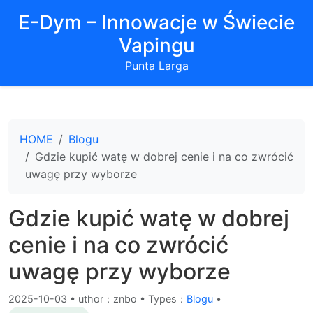
E-Dym – Innowacje w Świecie
Vapingu
Punta Larga
HOME
Blogu
Gdzie kupić watę w dobrej cenie i na co zwrócić
uwagę przy wyborze
Gdzie kupić watę w dobrej
cenie i na co zwrócić
uwagę przy wyborze
2025-10-03
•
uthor：znbo • Types：
Blogu
•