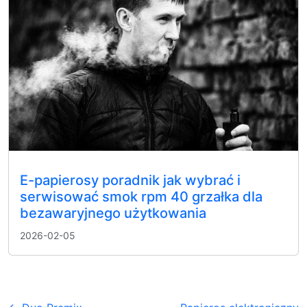
E-papierosy poradnik jak wybrać i
serwisować smok rpm 40 grzałka dla
bezawaryjnego użytkowania
2026-02-05