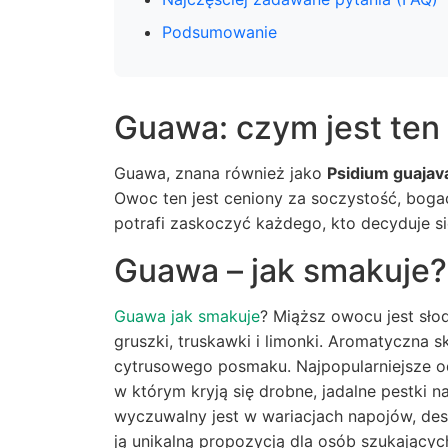
Podsumowanie
Guawa: czym jest ten
Guawa, znana również jako
Psidium guajav
Owoc ten jest ceniony za soczystość, bog
potrafi zaskoczyć każdego, kto decyduje s
Guawa – jak smakuje?
Guawa jak smakuje
? Miąższ owocu jest sło
gruszki, truskawki i limonki. Aromatyczna 
cytrusowego posmaku. Najpopularniejsze od
w którym kryją się drobne, jadalne pestki
wyczuwalny jest w wariacjach napojów, dese
ją unikalną propozycją dla osób szukający