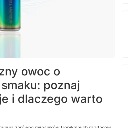
zny owoc o
 smaku: poznaj
e i dlaczego warto
cynują zarówno miłośników tropikalnych rarytasów,