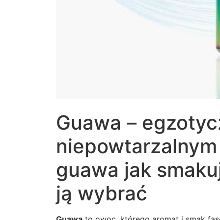
Guawa – egzotyc
niepowtarzalnym
guawa jak smakuj
ją wybrać
Guawa
to owoc, którego aromat i smak fas