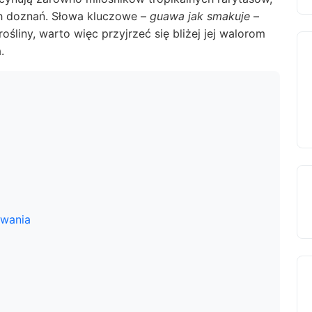
ch doznań. Słowa kluczowe –
guawa jak smakuje
–
śliny, warto więc przyjrzeć się bliżej jej walorom
.
owania