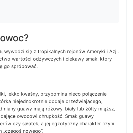
 owoc?
a
, wywodzi się z tropikalnych rejonów Ameryki i Azji.
actwo wartości odżywczych i ciekawy smak, który
ię go spróbować.
dki, lekko kwaśny, przypomina nieco połączenie
skórka niejednokrotnie dodaje orzeźwiającego,
miany guawy mają różowy, biały lub żółty miąższ,
 nadające owocowi chrupkość. Smak guawy
rów czy sałatek, a jej egzotyczny charakter czyni
ch „czegoś nowego”.