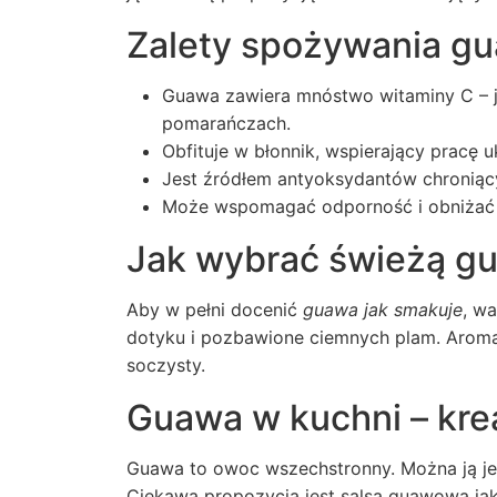
Zalety spożywania g
Guawa zawiera mnóstwo witaminy C – je
pomarańczach.
Obfituje w błonnik, wspierający pracę
Jest źródłem antyoksydantów chroniąc
Może wspomagać odporność i obniżać r
Jak wybrać świeżą g
Aby w pełni docenić
guawa jak smakuje
, w
dotyku i pozbawione ciemnych plam. Aromat 
soczysty.
Guawa w kuchni – kr
Guawa to owoc wszechstronny. Można ją jeś
Ciekawą propozycją jest salsa guawowa jak