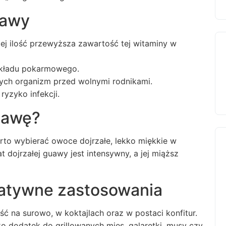
uawy
j ilość przewyższa zawartość tej witaminy w
 układu pokarmowego.
ych organizm przed wolnymi rodnikami.
yzyko infekcji.
uawę?
arto wybierać owoce dojrzałe, lekko miękkie w
dojrzałej guawy jest intensywny, a jej miąższ
eatywne zastosowania
ć na surowo, w koktajlach oraz w postaci konfitur.
o dodatek do grillowanych mięs, galaretki, musy czy