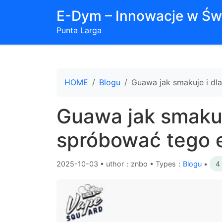
E-Dym – Innowacje w Św
Punta Larga
HOME
Blogu
Guawa jak smakuje i d
Guawa jak smakuj
spróbować tego 
2025-10-03
•
uthor：znbo • Types：
Blogu
•
4