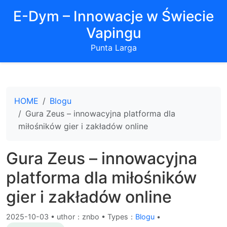
E-Dym – Innowacje w Świecie
Vapingu
Punta Larga
HOME
Blogu
Gura Zeus – innowacyjna platforma dla
miłośników gier i zakładów online
Gura Zeus – innowacyjna
platforma dla miłośników
gier i zakładów online
2025-10-03
•
uthor：znbo • Types：
Blogu
•