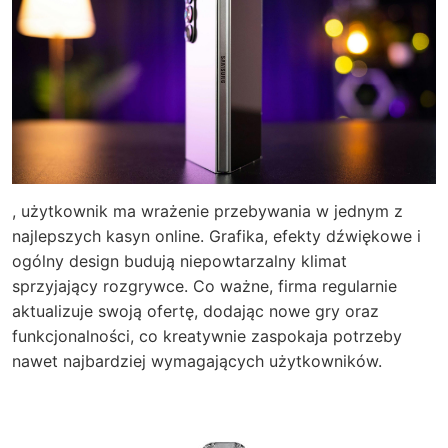
, użytkownik ma wrażenie przebywania w jednym z
najlepszych kasyn online. Grafika, efekty dźwiękowe i
ogólny design budują niepowtarzalny klimat
sprzyjający rozgrywce. Co ważne, firma regularnie
aktualizuje swoją ofertę, dodając nowe gry oraz
funkcjonalności, co kreatywnie zaspokaja potrzeby
nawet najbardziej wymagających użytkowników.