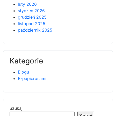
luty 2026
styczeń 2026
grudzień 2025
listopad 2025
październik 2025
Kategorie
Blogu
E-papierosami
Szukaj
Szukaj