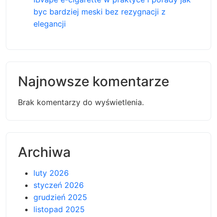
byc bardziej meski bez rezygnacji z
elegancji
Najnowsze komentarze
Brak komentarzy do wyświetlenia.
Archiwa
luty 2026
styczeń 2026
grudzień 2025
listopad 2025