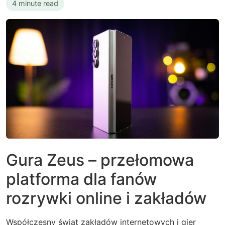
4 minute read
Gura Zeus – przełomowa
platforma dla fanów
rozrywki online i zakładów
Współczesny świat zakładów internetowych i gier