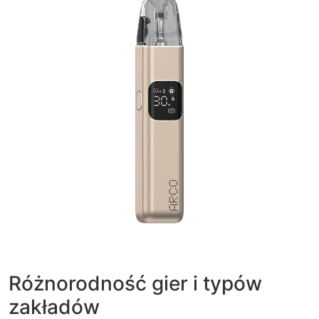
Różnorodność gier i typów
zakładów