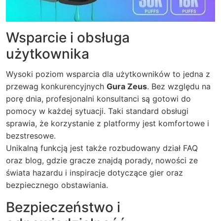
Wsparcie i obsługa
użytkownika
Wysoki poziom wsparcia dla użytkowników to jedna z
przewag konkurencyjnych
Gura Zeus
. Bez względu na
porę dnia, profesjonalni konsultanci są gotowi do
pomocy w każdej sytuacji. Taki standard obsługi
sprawia, że korzystanie z platformy jest komfortowe i
bezstresowe.
Unikalną funkcją jest także rozbudowany dział FAQ
oraz blog, gdzie gracze znajdą porady, nowości ze
świata hazardu i inspiracje dotyczące gier oraz
bezpiecznego obstawiania.
Bezpieczeństwo i