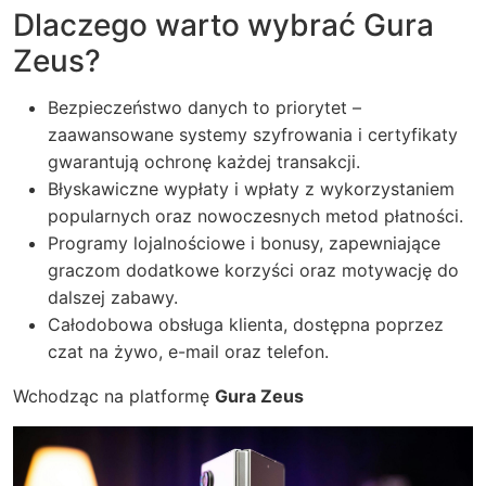
Dlaczego warto wybrać Gura
Zeus?
Bezpieczeństwo danych to priorytet –
zaawansowane systemy szyfrowania i certyfikaty
gwarantują ochronę każdej transakcji.
Błyskawiczne wypłaty i wpłaty z wykorzystaniem
popularnych oraz nowoczesnych metod płatności.
Programy lojalnościowe i bonusy, zapewniające
graczom dodatkowe korzyści oraz motywację do
dalszej zabawy.
Całodobowa obsługa klienta, dostępna poprzez
czat na żywo, e-mail oraz telefon.
Wchodząc na platformę
Gura Zeus