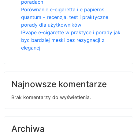
poradach
Porównanie e-cigaretta i e papieros
quantum – recenzja, test i praktyczne
porady dla użytkowników
IBvape e-cigarette w praktyce i porady jak
byc bardziej meski bez rezygnacji z
elegancji
Najnowsze komentarze
Brak komentarzy do wyświetlenia.
Archiwa