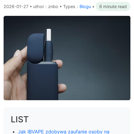
2026-01-27
•
uthor：znbo • Types：
Blogu
•
6 minute read
LIST
Jak IBVAPE zdobywa zaufanie osoby na