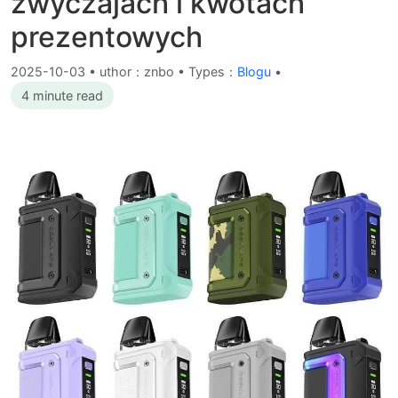
zwyczajach i kwotach
prezentowych
2025-10-03
•
uthor：znbo • Types：
Blogu
•
4 minute read