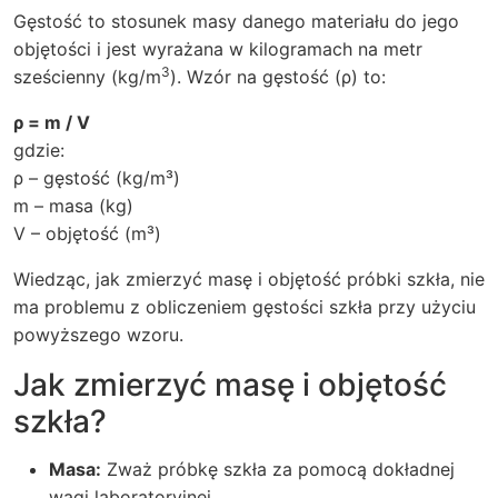
Gęstość to stosunek masy danego materiału do jego
objętości i jest wyrażana w kilogramach na metr
3
sześcienny (kg/m
). Wzór na gęstość (ρ) to:
ρ = m / V
gdzie:
ρ – gęstość (kg/m³)
m – masa (kg)
V – objętość (m³)
Wiedząc, jak zmierzyć masę i objętość próbki szkła, nie
ma problemu z obliczeniem gęstości szkła przy użyciu
powyższego wzoru.
Jak zmierzyć masę i objętość
szkła?
Masa:
Zważ próbkę szkła za pomocą dokładnej
wagi laboratoryjnej.