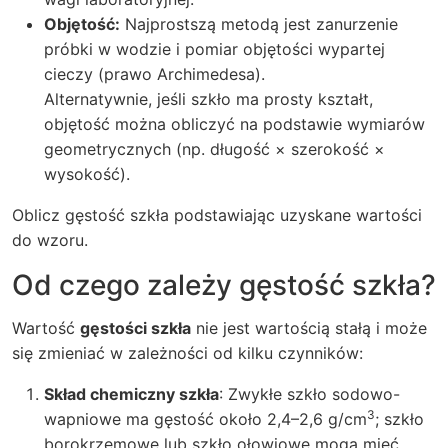
Objętość:
Najprostszą metodą jest zanurzenie
próbki w wodzie i pomiar objętości wypartej
cieczy (prawo Archimedesa).
Alternatywnie, jeśli szkło ma prosty kształt,
objętość można obliczyć na podstawie wymiarów
geometrycznych (np. długość × szerokość ×
wysokość).
Oblicz gęstość szkła podstawiając uzyskane wartości
do wzoru.
Od czego zależy gęstość szkła?
Wartość
gęstości szkła
nie jest wartością stałą i może
się zmieniać w zależności od kilku czynników:
Skład chemiczny szkła
: Zwykłe szkło sodowo-
3
wapniowe ma gęstość około 2,4–2,6 g/cm
; szkło
borokrzemowe lub szkło ołowiowe mogą mieć