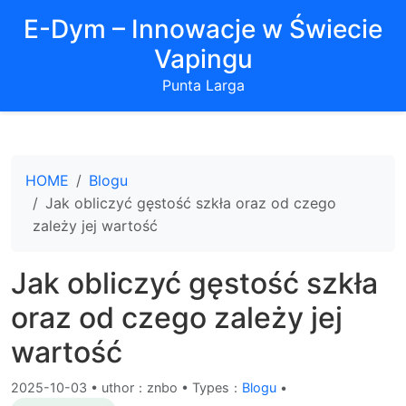
E-Dym – Innowacje w Świecie
Vapingu
Punta Larga
HOME
Blogu
Jak obliczyć gęstość szkła oraz od czego
zależy jej wartość
Jak obliczyć gęstość szkła
oraz od czego zależy jej
wartość
2025-10-03
•
uthor：znbo • Types：
Blogu
•