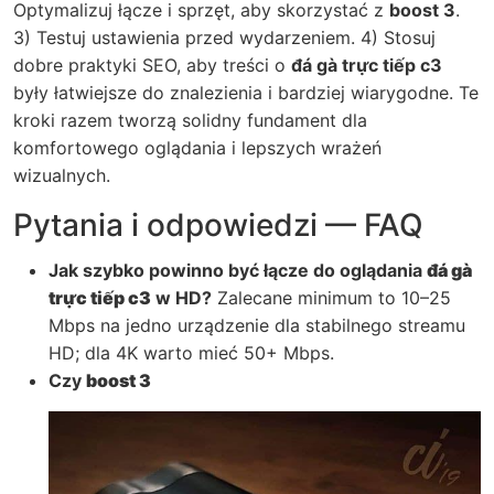
Optymalizuj łącze i sprzęt, aby skorzystać z
boost 3
.
3) Testuj ustawienia przed wydarzeniem. 4) Stosuj
dobre praktyki SEO, aby treści o
đá gà trực tiếp c3
były łatwiejsze do znalezienia i bardziej wiarygodne. Te
kroki razem tworzą solidny fundament dla
komfortowego oglądania i lepszych wrażeń
wizualnych.
Pytania i odpowiedzi — FAQ
Jak szybko powinno być łącze do oglądania
đá gà
trực tiếp c3
w HD?
Zalecane minimum to 10–25
Mbps na jedno urządzenie dla stabilnego streamu
HD; dla 4K warto mieć 50+ Mbps.
Czy
boost 3