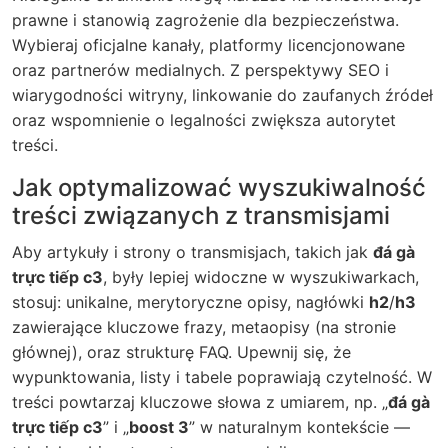
prawne i stanowią zagrożenie dla bezpieczeństwa.
Wybieraj oficjalne kanały, platformy licencjonowane
oraz partnerów medialnych. Z perspektywy SEO i
wiarygodności witryny, linkowanie do zaufanych źródeł
oraz wspomnienie o legalności zwiększa autorytet
treści.
Jak optymalizować wyszukiwalność
treści związanych z transmisjami
Aby artykuły i strony o transmisjach, takich jak
đá gà
trực tiếp c3
, były lepiej widoczne w wyszukiwarkach,
stosuj: unikalne, merytoryczne opisy, nagłówki
h2
/
h3
zawierające kluczowe frazy, metaopisy (na stronie
głównej), oraz strukturę FAQ. Upewnij się, że
wypunktowania, listy i tabele poprawiają czytelność. W
treści powtarzaj kluczowe słowa z umiarem, np. „
đá gà
trực tiếp c3
” i „
boost 3
” w naturalnym kontekście —