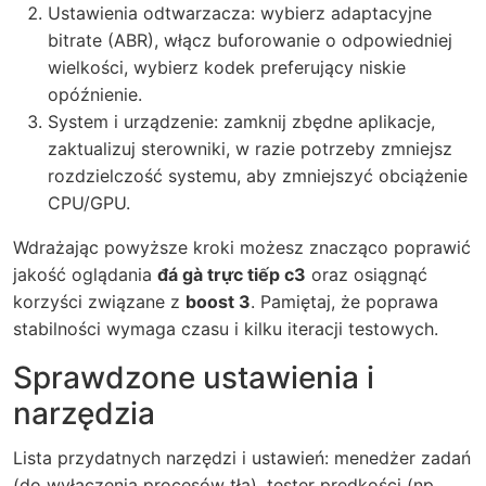
Ustawienia odtwarzacza: wybierz adaptacyjne
bitrate (ABR), włącz buforowanie o odpowiedniej
wielkości, wybierz kodek preferujący niskie
opóźnienie.
System i urządzenie: zamknij zbędne aplikacje,
zaktualizuj sterowniki, w razie potrzeby zmniejsz
rozdzielczość systemu, aby zmniejszyć obciążenie
CPU/GPU.
Wdrażając powyższe kroki możesz znacząco poprawić
jakość oglądania
đá gà trực tiếp c3
oraz osiągnąć
korzyści związane z
boost 3
. Pamiętaj, że poprawa
stabilności wymaga czasu i kilku iteracji testowych.
Sprawdzone ustawienia i
narzędzia
Lista przydatnych narzędzi i ustawień: menedżer zadań
(do wyłączenia procesów tła), tester prędkości (np.