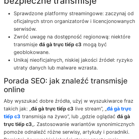
bezpieczne transmisje
Sprawdzone platformy streamingowe: zaczynaj od
oficjalnych stron organizatorów i licencjonowanych
serwisów.
Zwróć uwagę na dostępność regionową: niektóre
transmisje
đá gà trực tiếp c3
mogą być
geoblokowane.
Unikaj nieoficjalnych, niskiej jakości źródeł: ryzyko
utraty danych lub malware wzrasta.
Porada SEO: jak znaleźć transmisje
online
Aby wyszukać dobre źródła, użyj w wyszukiwarce fraz
takich jak: „
đá gà trực tiếp c3
live stream”, „
đá gà trực
tiếp c3
transmisja na żywo”, lub „gdzie oglądać
đá gà
trực tiếp c3
„. Zastosowanie wariantów synonimicznych
pomoże odnaleźć różne serwisy, artykuły i poradniki.