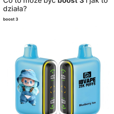
Co to może być
boost 3
i jak to
działa?
boost 3