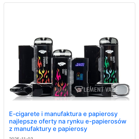
E-cigarete i manufaktura e papierosy
najlepsze oferty na rynku e-papierosów
z manufaktury e papierosy
2025-11-03