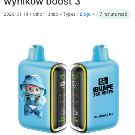
wyników boost 3
2026-01-14
•
uthor：znbo • Types：
Blogu
•
7 minute read