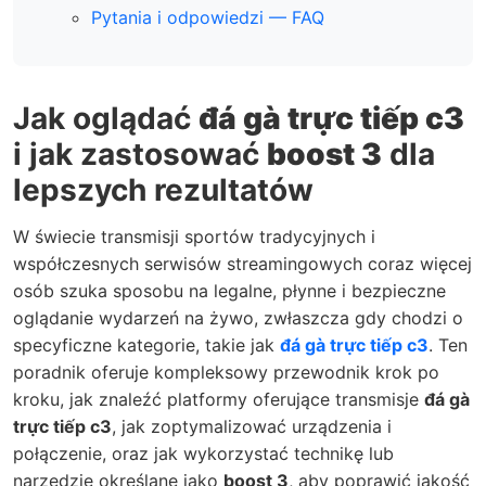
Pytania i odpowiedzi — FAQ
Jak oglądać
đá gà trực tiếp c3
i jak zastosować
boost 3
dla
lepszych rezultatów
W świecie transmisji sportów tradycyjnych i
współczesnych serwisów streamingowych coraz więcej
osób szuka sposobu na legalne, płynne i bezpieczne
oglądanie wydarzeń na żywo, zwłaszcza gdy chodzi o
specyficzne kategorie, takie jak
đá gà trực tiếp c3
. Ten
poradnik oferuje kompleksowy przewodnik krok po
kroku, jak znaleźć platformy oferujące transmisje
đá gà
trực tiếp c3
, jak zoptymalizować urządzenia i
połączenie, oraz jak wykorzystać technikę lub
narzędzie określane jako
boost 3
, aby poprawić jakość