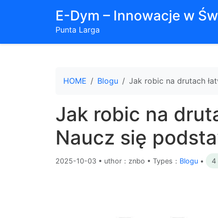
E-Dym – Innowacje w Św
Punta Larga
HOME
Blogu
Jak robic na drutach ł
Jak robic na drut
Naucz się podst
2025-10-03
•
uthor：znbo • Types：
Blogu
•
4