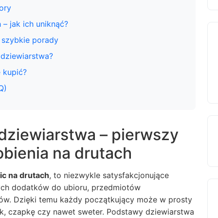
ory
– jak ich uniknąć?
– szybkie porady
dziewiarstwa?
e kupić?
Q)
dziewiarstwa – pierwszy
obienia na drutach
bic na drutach
, to niezwykle satysfakcjonujące
nych dodatków do ubioru, przedmiotów
iów. Dzięki temu każdy początkujący może w prosty
ik, czapkę czy nawet sweter. Podstawy dziewiarstwa