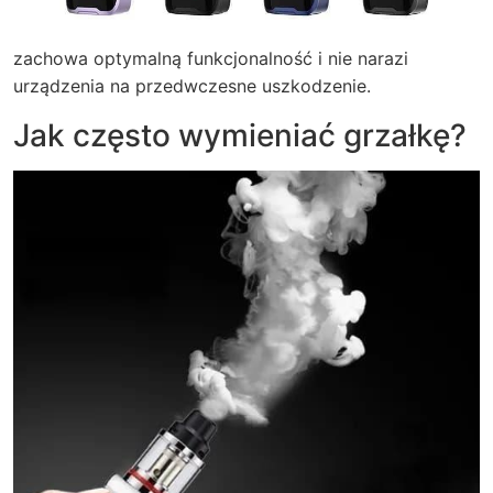
zachowa optymalną funkcjonalność i nie narazi
urządzenia na przedwczesne uszkodzenie.
Jak często wymieniać grzałkę?