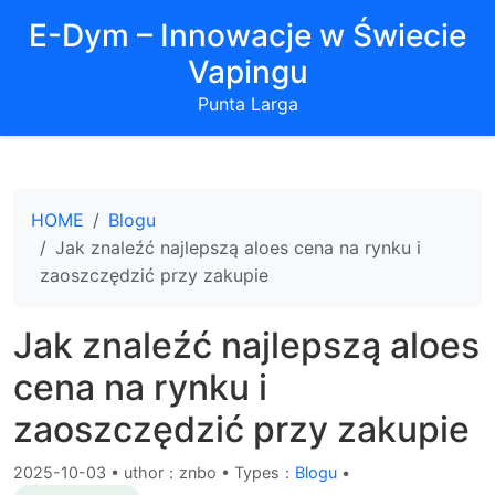
E-Dym – Innowacje w Świecie
Vapingu
Punta Larga
HOME
Blogu
Jak znaleźć najlepszą aloes cena na rynku i
zaoszczędzić przy zakupie
Jak znaleźć najlepszą aloes
cena na rynku i
zaoszczędzić przy zakupie
2025-10-03
•
uthor：znbo • Types：
Blogu
•