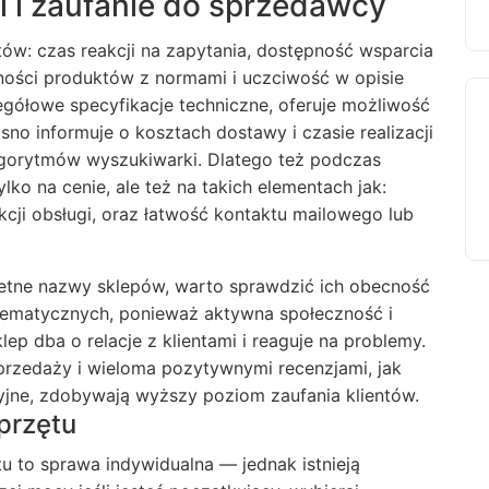
i i zaufanie do sprzedawcy
tów: czas reakcji na zapytania, dostępność wsparcia
dności produktów z normami i uczciwość w opisie
egółowe specyfikacje techniczne, oferuje możliwość
sno informuje o kosztach dostawy i czasie realizacji
lgorytmów wyszukiwarki. Dlatego też podczas
lko na cenie, ale też na takich elementach jak:
cji obsługi, oraz łatwość kontaktu mailowego lub
retne nazwy sklepów, warto sprawdzić ich obecność
tematycznych, ponieważ aktywna społeczność i
lep dba o relacje z klientami i reaguje na problemy.
sprzedaży i wieloma pozytywnymi recenzjami, jak
cyjne, zdobywają wyższy poziom zaufania klientów.
sprzętu
u to sprawa indywidualna — jednak istnieją