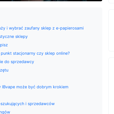
aży i wybrać zaufany sklep z e-papierosami
styczne sklepy
pisz
punkt stacjonarny czy sklep online?
nie do sprzedawcy
rzętu
w IBvape może być dobrym krokiem
oszukujących i sprzedawców
kingów