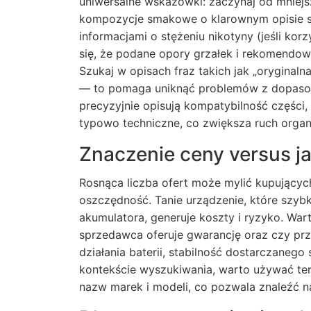
uniwersalne wskazówki: zaczynaj od mniejsz
kompozycje smakowe o klarownym opisie skł
informacjami o stężeniu nikotyny (jeśli kor
się, że podane opory grzałek i rekomendo
Szukaj w opisach fraz takich jak „oryginaln
— to pomaga uniknąć problemów z dopasowa
precyzyjnie opisują kompatybilność części, 
typowo techniczne, co zwiększa ruch organ
Znaczenie ceny versus j
Rosnąca liczba ofert może mylić kupującyc
oszczędność. Tanie urządzenie, które szyb
akumulatora, generuje koszty i ryzyko. War
sprzedawca oferuje gwarancję oraz czy pr
działania baterii, stabilność dostarczaneg
kontekście wyszukiwania, warto używać term
nazw marek i modeli, co pozwala znaleźć na