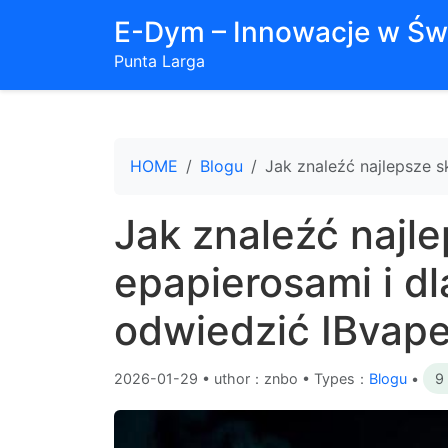
E-Dym – Innowacje w Św
Punta Larga
HOME
Blogu
Jak znaleźć najlepsze 
Jak znaleźć najle
epapierosami i d
odwiedzić IBvap
2026-01-29
•
uthor：znbo • Types：
Blogu
•
9