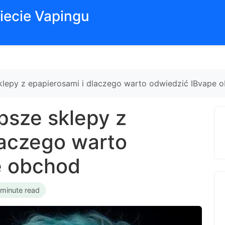
iecie Vapingu
sklepy z epapierosami i dlaczego warto odwiedzić IBvape 
psze sklepy z
laczego warto
e obchod
 minute read