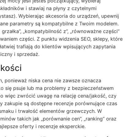
ej mocy jeśli jesteś początkujący, wybieraj
adników i stawiaj na płyny z czytelnymi
zystasz). Wybierając akcesoria do urządzeń, upewnij
wane parametry są kompatybilne z Twoim modelem.
a grzałka”, „kompatybilność z”, „równoważne części”
niem części. Z punktu widzenia SEO, sklepy, które
łatwiej trafiają do klientów wpisujących zapytania
iczny i sprzedaż.
akości
h, ponieważ niska cena nie zawsze oznacza
ko się psuje lub ma problemy z bezpieczeństwem
to więc zwrócić uwagę na relację cena/jakość, czy
zy zakupie są dostępne recenzje porównujące czas
o smaku i trwałość elementów grzewczych. W
inów takich jak „porównanie cen”, „ranking” oraz
jlepsze oferty i recenzje eksperckie.