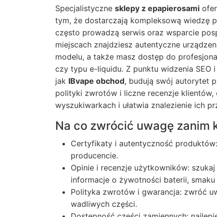
Specjalistyczne
sklepy z epapierosami
ofer
tym, że dostarczają kompleksową wiedzę pr
często prowadzą serwis oraz wsparcie pos
miejscach znajdziesz autentyczne urządze
modelu, a także masz dostęp do profesjon
czy typu e-liquidu. Z punktu widzenia SEO i
jak
IBvape obchod
, budują swój autorytet
polityki zwrotów i liczne recenzje klientó
wyszukiwarkach i ułatwia znalezienie ich p
Na co zwrócić uwagę zanim 
Certyfikaty i autentyczność produktów:
producencie.
Opinie i recenzje użytkowników: szukaj
informacje o żywotności baterii, smaku 
Polityka zwrotów i gwarancja: zwróć 
wadliwych części.
Dostępność części zamiennych: najlepie