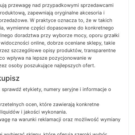
ują przewagę nad przypadkowymi sprzedawcami
oduktową, zapewniają oryginalne akcesoria i
przedażowe. W praktyce oznacza to, że w takich
nia, wymienne części dopasowane do konkretnego
alnego doradztwa przy wyborze mocy, oporu grzałki
 widoczności online, dobrze oceniane sklepy, takie
 przez szczegółowe opisy produktów, transparentne
w, co wpływa na lepsze pozycjonowanie w
rzez osoby poszukujące najlepszych ofert.
kupisz
 sprawdź etykiety, numery seryjne i informacje o
 rzetelnych ocen, które zawierają konkretne
liquidów i jakości wykonania.
uwagę na warunki reklamacji oraz możliwość wymiany
j wybierać sklepy, które oferują szeroki wybór