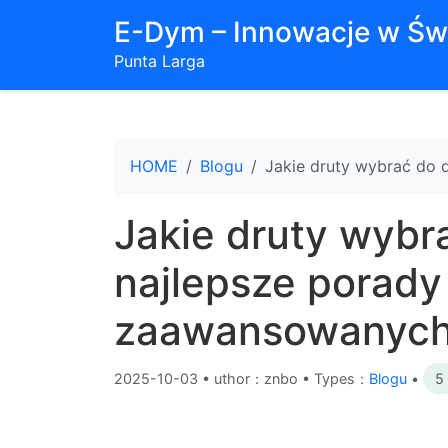
E-Dym – Innowacje w Św
Punta Larga
HOME
Blogu
Jakie druty wybrać do 
Jakie druty wybr
najlepsze porady
zaawansowanyc
2025-10-03
•
uthor：znbo • Types：
Blogu
•
5