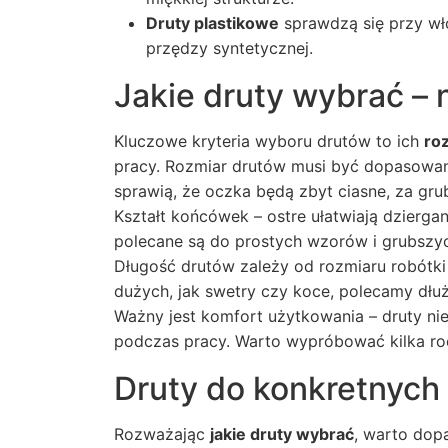
Druty plastikowe
sprawdzą się przy włó
przędzy syntetycznej.
Jakie druty wybrać –
Kluczowe kryteria wyboru drutów to ich
ro
pracy. Rozmiar drutów musi być dopasowany
sprawią, że oczka będą zbyt ciasne, za gr
Kształt końcówek – ostre ułatwiają dzierg
polecane są do prostych wzorów i grubszy
Długość drutów zależy od rozmiaru robótki
dużych, jak swetry czy koce, polecamy dłuż
Ważny jest komfort użytkowania – druty ni
podczas pracy. Warto wypróbować kilka rodz
Druty do konkretnych
Rozważając
jakie druty wybrać
, warto dop