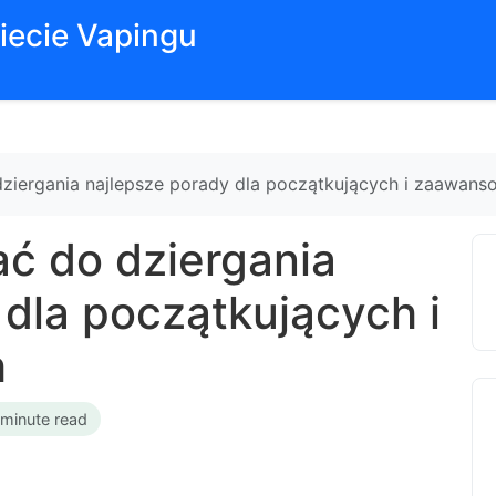
iecie Vapingu
dziergania najlepsze porady dla początkujących i zaawan
ać do dziergania
 dla początkujących i
h
 minute read