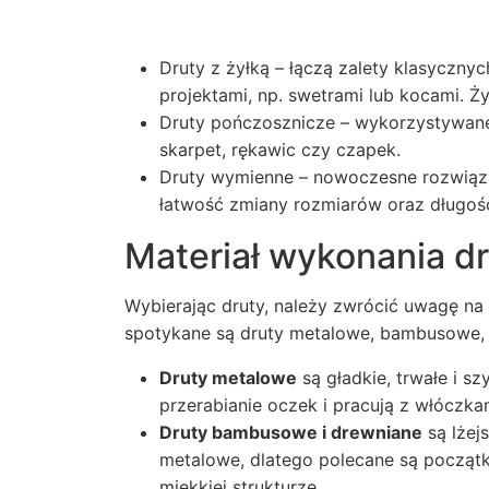
Druty z żyłką – łączą zalety klasyczn
projektami, np. swetrami lub kocami. 
Druty pończosznicze – wykorzystywane 
skarpet, rękawic czy czapek.
Druty wymienne – nowoczesne rozwiązan
łatwość zmiany rozmiarów oraz długośc
Materiał wykonania d
Wybierając druty, należy zwrócić uwagę na 
spotykane są druty metalowe, bambusowe, 
Druty metalowe
są gładkie, trwałe i sz
przerabianie oczek i pracują z włóczkam
Druty bambusowe i drewniane
są lżejs
metalowe, dlatego polecane są począt
miękkiej strukturze.