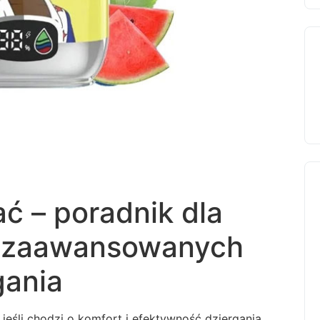
ć – poradnik dla
i zaawansowanych
gania
eśli chodzi o komfort i efektywność dziergania.