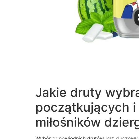
Jakie druty wybra
początkujących 
miłośników dzier
Wybór odpowiednich drutów jest kluczowy, j