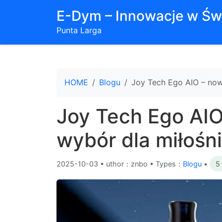
E-Dym – Innowacje w Św
Punta Larga
HOME
Blogu
Joy Tech Ego AIO – no
Joy Tech Ego AI
wybór dla miłośn
2025-10-03
•
uthor：znbo • Types：
Blogu
•
5