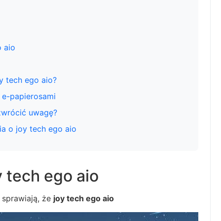
 aio
y tech ego aio?
i e-papierosami
 zwrócić uwagę?
a o joy tech ego aio
y tech ego aio
 sprawiają, że
joy tech ego aio