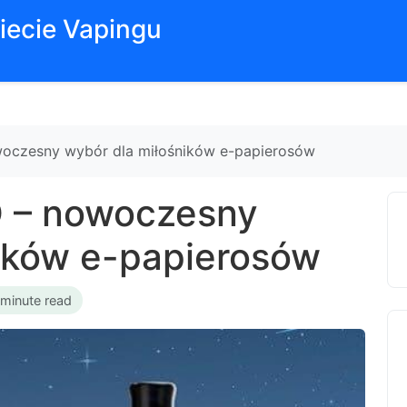
iecie Vapingu
woczesny wybór dla miłośników e-papierosów
O – nowoczesny
ików e-papierosów
 minute read