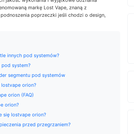
ch jakość wykonania i wyjątkowe doznania
renomowaną markę Lost Vape, znaną z
podnoszenia poprzeczki jeśli chodzi o design,
 tle innych pod systemów?
n pod system?
lider segmentu pod systemów
 lostvape orion?
ape orion (FAQ)
e orion?
 się lostvape orion?
pieczenia przed przegrzaniem?