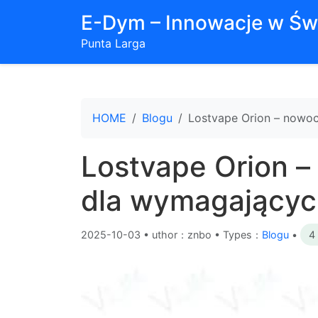
E-Dym – Innowacje w Św
Punta Larga
HOME
Blogu
Lostvape Orion – nowo
Lostvape Orion 
dla wymagającyc
2025-10-03
•
uthor：znbo • Types：
Blogu
•
4