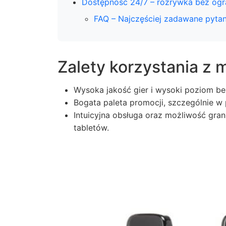
Dostępność 24/7 – rozrywka bez ogr
FAQ – Najczęściej zadawane pytan
Zalety korzystania z m
Wysoka jakość gier i wysoki poziom b
Bogata paleta promocji, szczególnie w p
Intuicyjna obsługa oraz możliwość gra
tabletów.