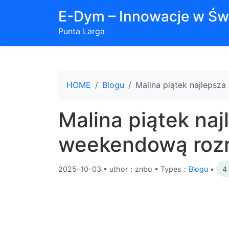
E-Dym – Innowacje w Św
Punta Larga
HOME
Blogu
Malina piątek najlepsz
Malina piątek naj
weekendową rozr
2025-10-03
•
uthor：znbo • Types：
Blogu
•
4