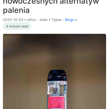
nowoczesnych alternatyw
palenia
2025-10-03
•
uthor：znbo • Types：
Blogu
•
4 minute read