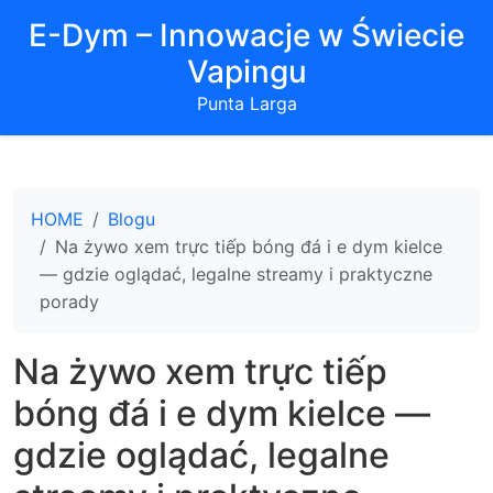
E-Dym – Innowacje w Świecie
Vapingu
Punta Larga
HOME
Blogu
Na żywo xem trực tiếp bóng đá i e dym kielce
— gdzie oglądać, legalne streamy i praktyczne
porady
Na żywo xem trực tiếp
bóng đá i e dym kielce —
gdzie oglądać, legalne