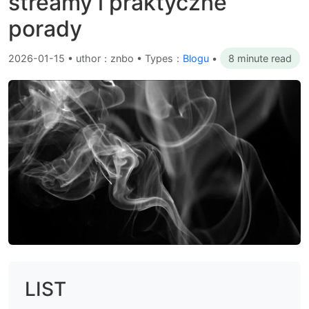
streamy i praktyczne
porady
2026-01-15
•
uthor：znbo • Types：
Blogu
•
8 minute read
LIST