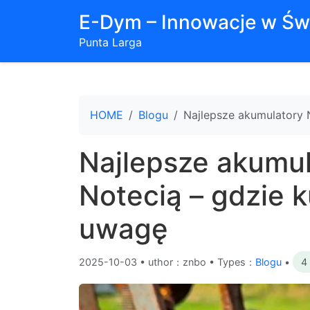
E-Dym – Innowacje w Św
Punta Larga
HOME
Blogu
Najlepsze akumulatory 
Najlepsze akumul
Notecią – gdzie k
uwagę
2025-10-03
•
uthor：znbo • Types：
Blogu
•
4