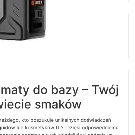
maty do bazy – Twój
wiecie smaków
 każdego, kto poszukuje unikalnych doświadczeń
quidów lub kosmetyków DIY. Dzięki odpowiedniemu