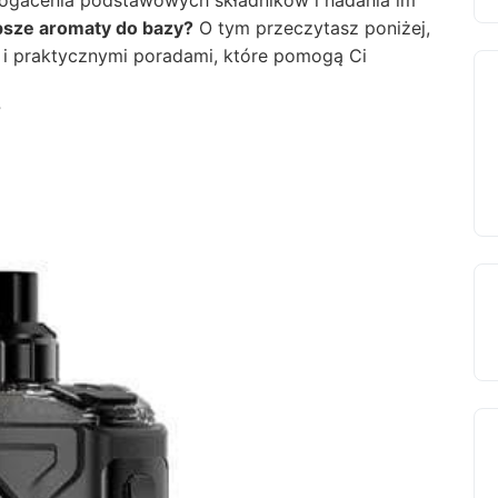
gacenia podstawowych składników i nadania im
psze aromaty do bazy?
O tym przeczytasz poniżej,
 i praktycznymi poradami, które pomogą Ci
?