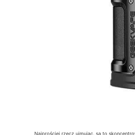
Najprościej rzecz ujmując, są to skoncent