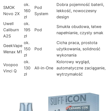
ok.
Dobra pojemność baterii,
SMOK
Pod
160
lekkość, nowoczesny
Novo 2X
System
zł
design
Uwell
ok.
Smukła obudowa, łatwe
Caliburn
195
Pod
napełnianie, czysty smak
A2S
zł
ok.
Cicha praca, prostota
GeekVape
150
Pod
użytkowania, solidność
Wenax M1
zł
wykonania
ok.
Kolorowy wygląd,
Voopoo
130
All-in-One
automatyczne zaciąganie,
Vinci Q
zł
wytrzymałość