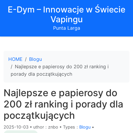
E-Dym – Innowacje w Świecie
Vapingu
Punta Larga
HOME
Blogu
Najlepsze e papierosy do 200 zł ranking i
porady dla początkujących
Najlepsze e papierosy do
200 zł ranking i porady dla
początkujących
2025-10-03
•
uthor：znbo • Types：
Blogu
•