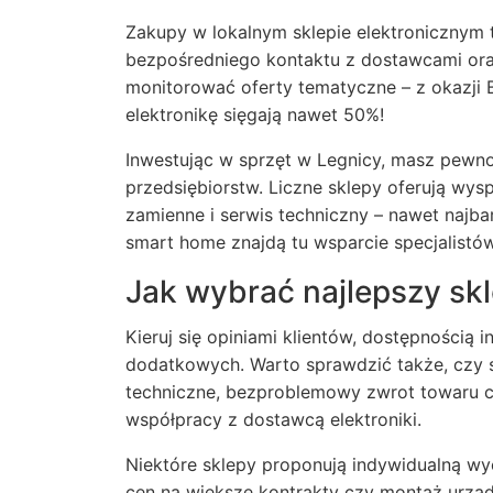
Zakupy w lokalnym sklepie elektronicznym t
bezpośredniego kontaktu z dostawcami ora
monitorować oferty tematyczne – z okazji B
elektronikę sięgają nawet 50%!
Inwestując w sprzęt w Legnicy, masz pewno
przedsiębiorstw. Liczne sklepy oferują wys
zamienne i serwis techniczny – nawet najb
smart home znajdą tu wsparcie specjalistów
Jak wybrać najlepszy skl
Kieruj się opiniami klientów, dostępnością 
dodatkowych. Warto sprawdzić także, czy s
techniczne, bezproblemowy zwrot towaru cz
współpracy z dostawcą elektroniki.
Niektóre sklepy proponują indywidualną wy
cen na większe kontrakty czy montaż urzą