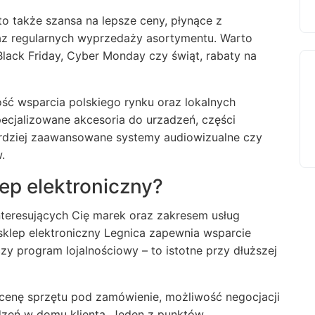
o także szansa na lepsze ceny, płynące z
z regularnych wyprzedaży asortymentu. Warto
lack Friday, Cyber Monday czy świąt, rabaty na
ść wsparcia polskiego rynku oraz lokalnych
pecjalizowane akcesoria do urzadzeń, części
ardziej zaawansowane systemy audiowizualne czy
.
ep elektroniczny?
interesujących Cię marek oraz zakresem usług
klep elektroniczny Legnica zapewnia wsparcie
y program lojalnościowy – to istotne przy dłuższej
cenę sprzętu pod zamówienie, możliwość negocjacji
dzeń w domu klienta. Jeden z punktów