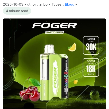
2025-10-03
•
uthor：znbo • Types：
Blogu
•
4 minute read