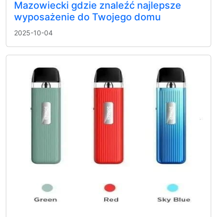
Mazowiecki gdzie znaleźć najlepsze
wyposażenie do Twojego domu
2025-10-04