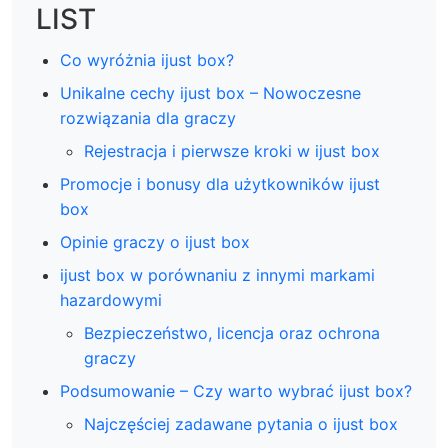
LIST
Co wyróżnia ijust box?
Unikalne cechy ijust box – Nowoczesne
rozwiązania dla graczy
Rejestracja i pierwsze kroki w ijust box
Promocje i bonusy dla użytkowników ijust
box
Opinie graczy o ijust box
ijust box w porównaniu z innymi markami
hazardowymi
Bezpieczeństwo, licencja oraz ochrona
graczy
Podsumowanie – Czy warto wybrać ijust box?
Najczęściej zadawane pytania o ijust box