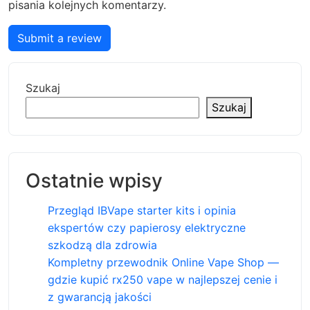
pisania kolejnych komentarzy.
Submit a review
Szukaj
Szukaj
Ostatnie wpisy
Przegląd IBVape starter kits i opinia
ekspertów czy papierosy elektryczne
szkodzą dla zdrowia
Kompletny przewodnik Online Vape Shop —
gdzie kupić rx250 vape w najlepszej cenie i
z gwarancją jakości