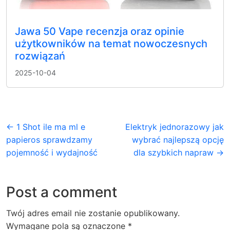
Jawa 50 Vape recenzja oraz opinie
użytkowników na temat nowoczesnych
rozwiązań
2025-10-04
← 1 Shot ile ma ml e
Elektryk jednorazowy jak
papieros sprawdzamy
wybrać najlepszą opcję
pojemność i wydajność
dla szybkich napraw →
Post a comment
Twój adres email nie zostanie opublikowany.
Wymagane pola są oznaczone
*