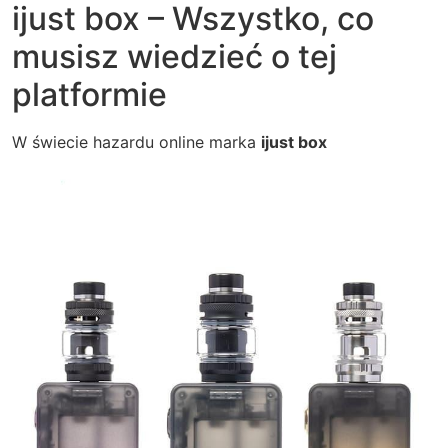
ijust box – Wszystko, co
musisz wiedzieć o tej
platformie
W świecie hazardu online marka
ijust box