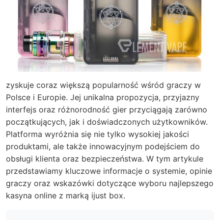
zyskuje coraz większą popularność wśród graczy w
Polsce i Europie. Jej unikalna propozycja, przyjazny
interfejs oraz różnorodność gier przyciągają zarówno
początkujących, jak i doświadczonych użytkowników.
Platforma wyróżnia się nie tylko wysokiej jakości
produktami, ale także innowacyjnym podejściem do
obsługi klienta oraz bezpieczeństwa. W tym artykule
przedstawiamy kluczowe informacje o systemie, opinie
graczy oraz wskazówki dotyczące wyboru najlepszego
kasyna online z marką ijust box.