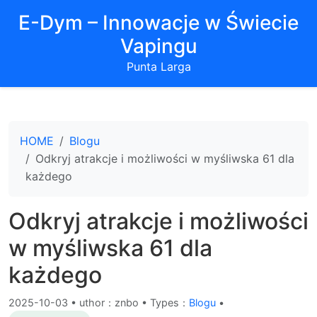
E-Dym – Innowacje w Świecie
Vapingu
Punta Larga
HOME
Blogu
Odkryj atrakcje i możliwości w myśliwska 61 dla
każdego
Odkryj atrakcje i możliwości
w myśliwska 61 dla
każdego
2025-10-03
•
uthor：znbo • Types：
Blogu
•