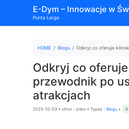
E-Dym – Innowacje w Św
Punta Larga
HOME
Blogu
Odkryj co oferuje kilin
Odkryj co oferuje
przewodnik po us
atrakcjach
2025-10-03
•
uthor：znbo • Types：
Blogu
•
4