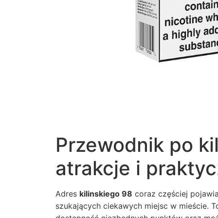
Przewodnik po kil
atrakcje i prakty
Adres
kilinskiego 98
coraz częściej pojawi
szukających ciekawych miejsc w mieście. To