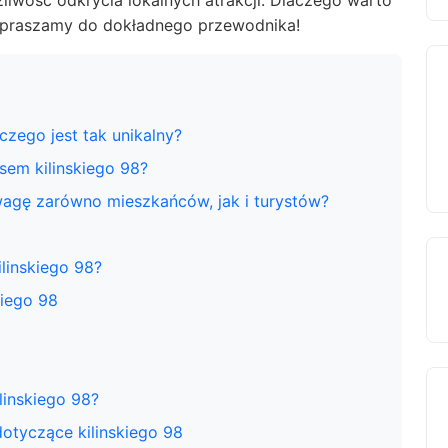
iwość odkrycia lokalnych atrakcji. Dlaczego warto
apraszamy do dokładnego przewodnika!
aczego jest tak unikalny?
sem kilinskiego 98?
wagę zarówno mieszkańców, jak i turystów?
ilinskiego 98?
kiego 98
linskiego 98?
dotyczące kilinskiego 98