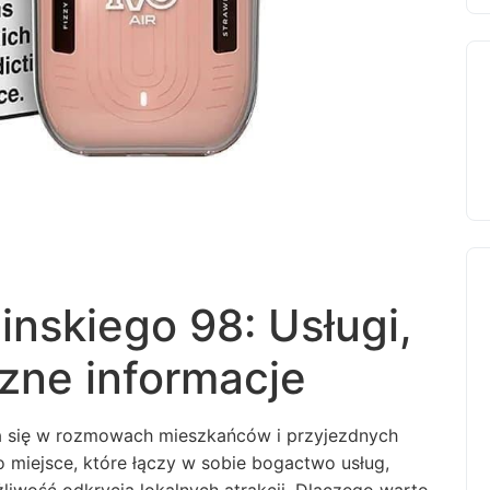
inskiego 98: Usługi,
czne informacje
a się w rozmowach mieszkańców i przyjezdnych
 miejsce, które łączy w sobie bogactwo usług,