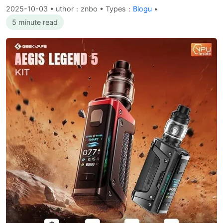
2025-10-03
•
uthor：znbo • Types：
Blogu
•
5 minute read