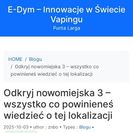
E-Dym – Innowacje w Świecie
Vapingu
Punta Larga
HOME
Blogu
Odkryj nowomiejska 3 – wszystko co
powinieneś wiedzieć o tej lokalizacji
Odkryj nowomiejska 3 –
wszystko co powinieneś
wiedzieć o tej lokalizacji
2025-10-03
•
uthor：znbo • Types：
Blogu
•