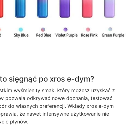
rto sięgnąć po xros e-dym?
tkim wyśmienity smak, który możesz uzyskać z
tów pozwala odkrywać nowe doznania, testować
r do własnych preferencji. Wkłady xros e-dym
sprawia, że nawet intensywne użytkowanie nie
ycie płynów.