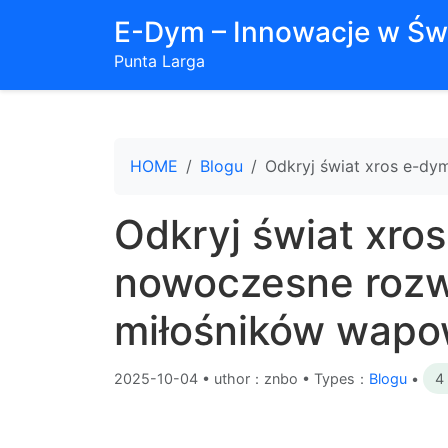
E-Dym – Innowacje w Św
Punta Larga
HOME
Blogu
Odkryj świat xros e-dy
Odkryj świat xro
nowoczesne rozw
miłośników wapo
2025-10-04
•
uthor：znbo • Types：
Blogu
•
4