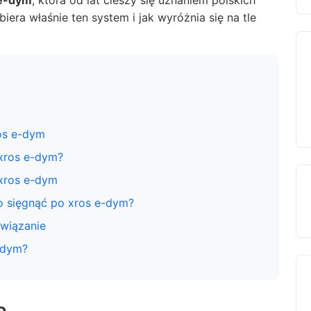
 e-dym
, która od lat cieszy się uznaniem polskich
era właśnie ten system i jak wyróżnia się na tle
os e-dym
 xros e-dym?
xros e-dym
o sięgnąć po xros e-dym?
związanie
-dym?