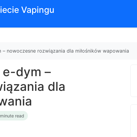
iecie Vapingu
m – nowoczesne rozwiązania dla miłośników wapowania
s e-dym –
iązania dla
wania
 minute read