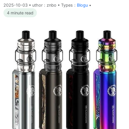
2025-10-03
•
uthor：znbo • Types：
Blogu
•
4 minute read