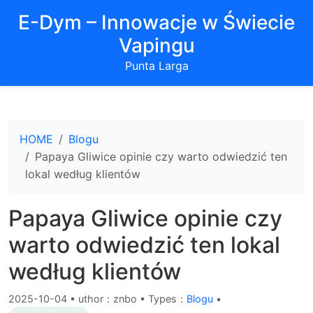
E-Dym – Innowacje w Świecie
Vapingu
Punta Larga
HOME
Blogu
Papaya Gliwice opinie czy warto odwiedzić ten
lokal według klientów
Papaya Gliwice opinie czy
warto odwiedzić ten lokal
według klientów
2025-10-04
•
uthor：znbo • Types：
Blogu
•