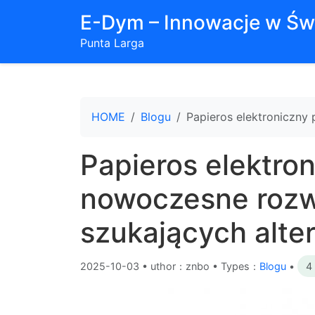
E-Dym – Innowacje w Św
Punta Larga
HOME
Blogu
Papieros elektroniczny
Papieros elektro
nowoczesne rozwi
szukających alte
2025-10-03
•
uthor：znbo • Types：
Blogu
•
4