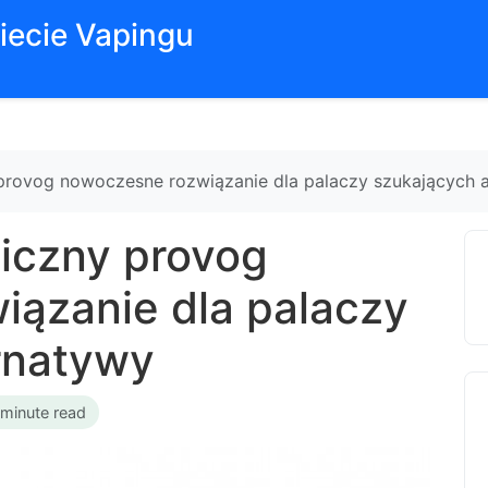
iecie Vapingu
 provog nowoczesne rozwiązanie dla palaczy szukających 
niczny provog
ązanie dla palaczy
rnatywy
 minute read