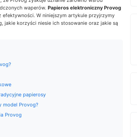
ą, że Provog zyskuje uznanie zarówno wśród
iadczonych waperów.
Papieros elektroniczny Provog
az efektywności. W niniejszym artykule przyjrzymy
 jakie korzyści niesie ich stosowanie oraz jakie są
ovog?
skowe
radycyjne papierosy
y model Provog?
ia Provog