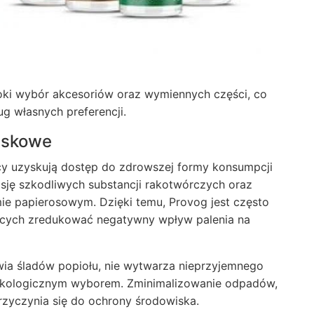
roki wybór akcesoriów oraz wymiennych części, co
g własnych preferencji.
iskowe
cy uzyskują dostęp do zdrowszej formy konsumpcji
misję szkodliwych substancji rakotwórczych oraz
ie papierosowym. Dzięki temu, Provog jest często
cących zredukować negatywny wpływ palenia na
wia śladów popiołu, nie wytwarza nieprzyjemnego
j ekologicznym wyborem. Zminimalizowanie odpadów,
 przyczynia się do ochrony środowiska.