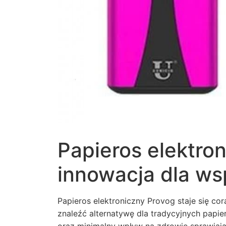
Papieros elektro
innowacja dla ws
Papieros elektroniczny Provog staje się co
znaleźć alternatywę dla tradycyjnych papi