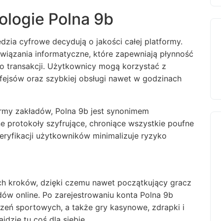
logie Polna 9b
dzia cyfrowe decydują o jakości całej platformy.
wiązania informatyczne, które zapewniają płynność
wo transakcji. Użytkownicy mogą korzystać z
erfejsów oraz szybkiej obsługi nawet w godzinach
ormy zakładów, Polna 9b jest synonimem
e protokoły szyfrujące, chroniące wszystkie poufne
yfikacji użytkowników minimalizuje ryzyko
tych kroków, dzięki czemu nawet początkujący gracz
ów online. Po zarejestrowaniu konta Polna 9b
rzeń sportowych, a także gry kasynowe, zdrapki i
jdzie tu coś dla siebie.