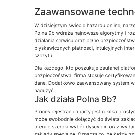
Zaawansowane techno
W dzisiejszym świecie hazardu online, narzę
Polna 9b wdraża najnowsze algorytmy i roz
działania serwisu oraz pełne bezpieczeńst
błyskawicznych płatności, intuicyjnych int
szczytu.
Dla każdego, kto poszukuje zaufanej platf
bezpieczeństwa: firma stosuje certyfikowan
dane. Dodatkowo zaawansowany system wer
nadużyć.
Jak działa Polna 9b?
Proces rejestracji oparty jest o kilka pros
może swobodnie dołączyć do świata zakład
oferuje szeroki wybór dyscyplin oraz wyda
zakłady specjalne. Oznacza to, że każdy zna