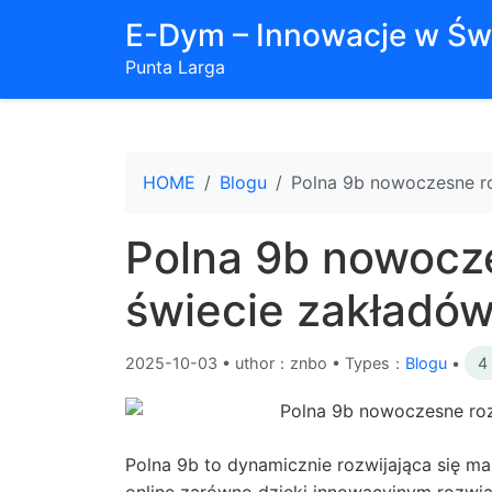
E-Dym – Innowacje w Św
Punta Larga
HOME
Blogu
Polna 9b nowoczesne ro
Polna 9b nowocz
świecie zakładów
2025-10-03
•
uthor：znbo • Types：
Blogu
•
4
Polna 9b to dynamicznie rozwijająca się m