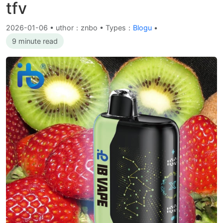
tfv
2026-01-06
•
uthor：znbo • Types：
Blogu
•
9 minute read