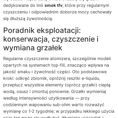
dedykowane do linii
smok tfv
, które przy regularnym
czyszczeniu i odpowiednim doborze mocy cechowały
się dłuższą żywotnością.
Poradnik eksploatacji:
konserwacja, czyszczenie i
wymiana grzałek
Regularne czyszczenie atomizera, szczególnie modeli
opartych na systemach top-fill, znacząco wpływa na
jakość smaku i żywotność części. Oto podstawowe
kroki: odkręć zbiornik, opróżnij resztki e-liquidu,
przepłucz wszystkie elementy (oprócz grzałki) ciepłą
wodą, osusz i zmontuj ponownie. Grzałki wymieniaj
według intensywności użytkowania — przy
codziennym wapowaniu sub-ohm warto rozważyć
wymianę co 1-2 tygodnie; w przypadku lekkiego użycia
czas ten może się wydłużyć. Wymiana uszczelek i