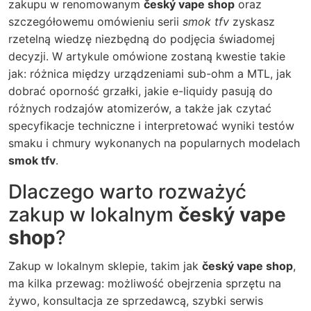
zakupu w renomowanym
český vape shop
oraz
szczegółowemu omówieniu serii
smok tfv
zyskasz
rzetelną wiedzę niezbędną do podjęcia świadomej
decyzji. W artykule omówione zostaną kwestie takie
jak: różnica między urządzeniami sub-ohm a MTL, jak
dobrać oporność grzałki, jakie e-liquidy pasują do
różnych rodzajów atomizerów, a także jak czytać
specyfikacje techniczne i interpretować wyniki testów
smaku i chmury wykonanych na popularnych modelach
smok tfv
.
Dlaczego warto rozważyć
zakup w lokalnym
český vape
shop
?
Zakup w lokalnym sklepie, takim jak
český vape shop
,
ma kilka przewag: możliwość obejrzenia sprzętu na
żywo, konsultacja ze sprzedawcą, szybki serwis