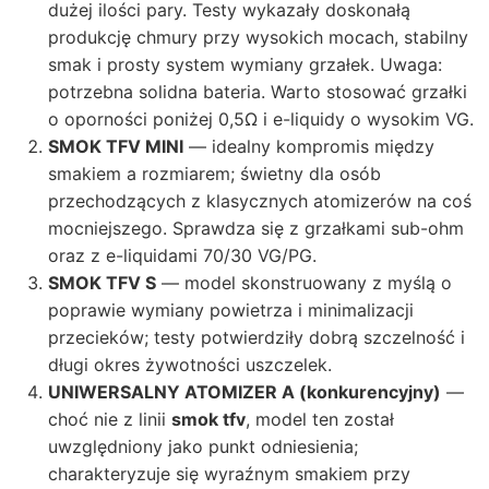
dużej ilości pary. Testy wykazały doskonałą
produkcję chmury przy wysokich mocach, stabilny
smak i prosty system wymiany grzałek. Uwaga:
potrzebna solidna bateria. Warto stosować grzałki
o oporności poniżej 0,5Ω i e-liquidy o wysokim VG.
SMOK TFV MINI
— idealny kompromis między
smakiem a rozmiarem; świetny dla osób
przechodzących z klasycznych atomizerów na coś
mocniejszego. Sprawdza się z grzałkami sub-ohm
oraz z e-liquidami 70/30 VG/PG.
SMOK TFV S
— model skonstruowany z myślą o
poprawie wymiany powietrza i minimalizacji
przecieków; testy potwierdziły dobrą szczelność i
długi okres żywotności uszczelek.
UNIWERSALNY ATOMIZER A (konkurencyjny)
—
choć nie z linii
smok tfv
, model ten został
uwzględniony jako punkt odniesienia;
charakteryzuje się wyraźnym smakiem przy