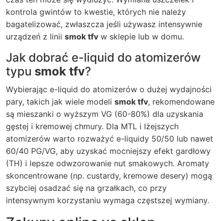
kontrola gwintów to kwestie, których nie należy
bagatelizować, zwłaszcza jeśli używasz intensywnie
urządzeń z linii
smok tfv
w sklepie lub w domu.
Jak dobrać e-liquid do atomizerów
typu
smok tfv
?
Wybierając e-liquid do atomizerów o dużej wydajności
pary, takich jak wiele modeli
smok tfv
, rekomendowane
są mieszanki o wyższym VG (60-80%) dla uzyskania
gęstej i kremowej chmury. Dla MTL i lżejszych
atomizerów warto rozważyć e-liquidy 50/50 lub nawet
60/40 PG/VG, aby uzyskać mocniejszy efekt gardłowy
(TH) i lepsze odwzorowanie nut smakowych. Aromaty
skoncentrowane (np. custardy, kremowe desery) mogą
szybciej osadzać się na grzałkach, co przy
intensywnym korzystaniu wymaga częstszej wymiany.