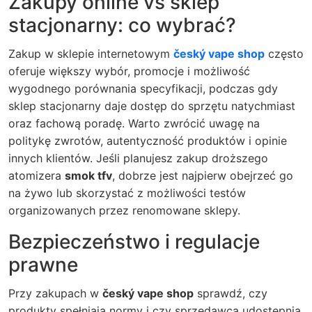
Zakupy online vs sklep
stacjonarny: co wybrać?
Zakup w sklepie internetowym
český vape shop
często
oferuje większy wybór, promocje i możliwość
wygodnego porównania specyfikacji, podczas gdy
sklep stacjonarny daje dostęp do sprzętu natychmiast
oraz fachową poradę. Warto zwrócić uwagę na
politykę zwrotów, autentyczność produktów i opinie
innych klientów. Jeśli planujesz zakup droższego
atomizera
smok tfv
, dobrze jest najpierw obejrzeć go
na żywo lub skorzystać z możliwości testów
organizowanych przez renomowane sklepy.
Bezpieczeństwo i regulacje
prawne
Przy zakupach w
český vape shop
sprawdź, czy
produkty spełniają normy i czy sprzedawca udostępnia