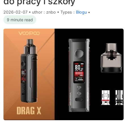
do pracy i szkoły
2026-02-07
•
uthor：znbo • Types：
Blogu
•
9 minute read