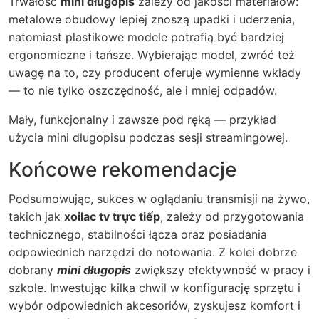
Trwałość
mini długopis
zależy od jakości materiałów:
metalowe obudowy lepiej znoszą upadki i uderzenia,
natomiast plastikowe modele potrafią być bardziej
ergonomiczne i tańsze. Wybierając model, zwróć też
uwagę na to, czy producent oferuje wymienne wkłady
— to nie tylko oszczędność, ale i mniej odpadów.
Mały, funkcjonalny i zawsze pod ręką — przykład
użycia mini długopisu podczas sesji streamingowej.
Końcowe rekomendacje
Podsumowując, sukces w oglądaniu transmisji na żywo,
takich jak
xoilac tv trực tiếp
, zależy od przygotowania
technicznego, stabilności łącza oraz posiadania
odpowiednich narzędzi do notowania. Z kolei dobrze
dobrany
mini długopis
zwiększy efektywność w pracy i
szkole. Inwestując kilka chwil w konfigurację sprzętu i
wybór odpowiednich akcesoriów, zyskujesz komfort i